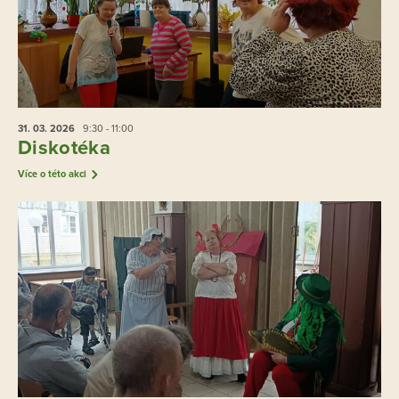
31. 03.
2026
9:30 - 11:00
Diskotéka
Více o této akci