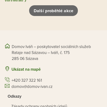
Více o této akci
Další proběhlé akce
Domov Iváň – poskytovatel sociálních služeb
Rataje nad Sázavou – Iváň, č. 175
285 06 Sázava
Ukázat na mapě
+420 327 322 161
domov@domov-ivan.cz
Odkazy
Zásady ochrany osobních údajů